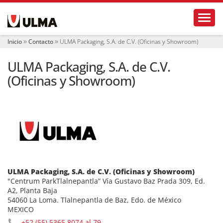
N
Toggl
a
v
e
Inicio
Contacto
ULMA Packaging, S.A. de C.V. (Oficinas y Showroom)
g
a
ULMA Packaging, S.A. de C.V.
c
i
(Oficinas y Showroom)
ó
n
ULMA Packaging, S.A. de C.V. (Oficinas y Showroom)
"Centrum ParkTlalnepantla” Vía Gustavo Baz Prada 309, Ed.
A2, Planta Baja
54060 La Loma. Tlalnepantla de Baz, Edo. de México
MEXICO
+52 (55) 5365 8074 al 79