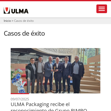
N
Toggl
a
v
e
Inicio
Casos de éxito
g
a
Casos de éxito
c
i
ó
n
09/07/2025
ULMA Packaging recibe el
reconocimiento de Grupo BIMBO