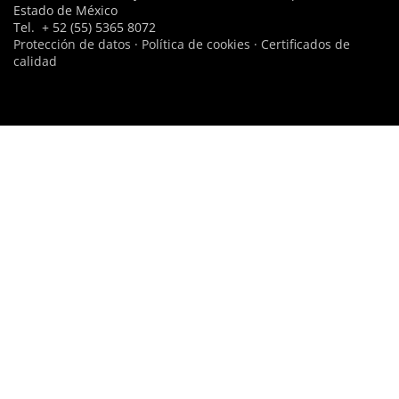
Estado de México
Tel. + 52 (55) 5365 8072
Protección de datos
·
Política de cookies
·
Certificados de
calidad