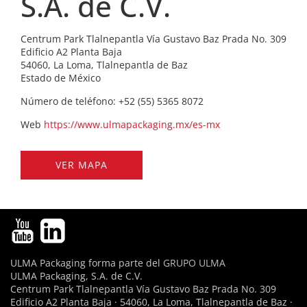
S.A. de C.V.
Centrum Park Tlalnepantla Vía Gustavo Baz Prada No. 309
Edificio A2 Planta Baja
54060, La Loma, Tlalnepantla de Baz
Estado de México
Número de teléfono: +52 (55) 5365 8072
Web
https://www.ulmapackaging.mx/es-mx
VER MAPA
ULMA Packaging forma parte del
GRUPO ULMA
ULMA Packaging, S.A. de C.V.
Centrum Park Tlalnepantla Vía Gustavo Baz Prada No. 309
Edificio A2 Planta Baja · 54060, La Loma, Tlalnepantla de Baz ·