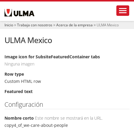
N
Toggl
a
v
e
Inicio
Trabaja con nosotros
Acerca de la empresa
ULMA Mexico
g
a
ULMA Mexico
c
i
ó
n
Image icon for SubsiteFeaturedContainer tabs
Ninguna imagen
Row type
Custom HTML row
Featured text
Configuración
Nombre corto
Este nombre se mostrará en la URL.
copy4_of_we-care-about-people