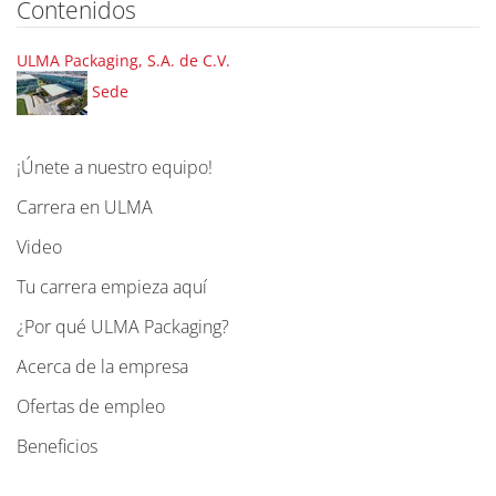
Contenidos
ULMA Packaging, S.A. de C.V.
Sede
¡Únete a nuestro equipo!
N
a
Carrera en ULMA
v
Video
e
g
Tu carrera empieza aquí
a
¿Por qué ULMA Packaging?
c
Acerca de la empresa
i
ó
Ofertas de empleo
n
Beneficios