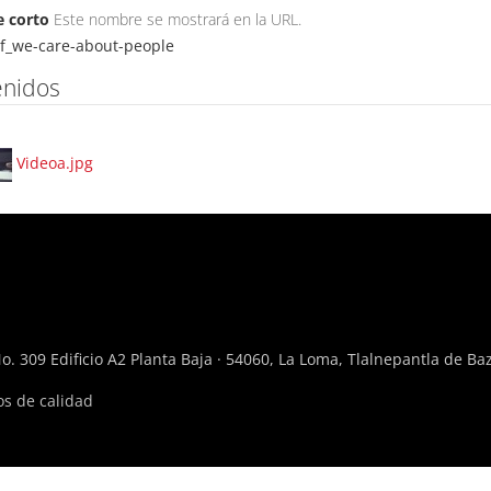
 corto
Este nombre se mostrará en la URL.
f_we-care-about-people
enidos
Videoa.jpg
. 309 Edificio A2 Planta Baja · 54060, La Loma, Tlalnepantla de Ba
os de calidad