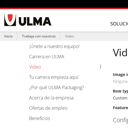
N
a
SOLUCI
v
e
U
Inicio
Trabaja con nosotros
Video
g
s
a
t
¡Únete a nuestro equipo!
N
Vi
c
e
i
a
d
Carrera en ULMA
ó
e
v
n
s
Video
e
t
Image i
á
g
Tu carrera empieza aquí
a
Ninguna
a
q
¿Por qué ULMA Packaging?
u
c
Row ty
í
Acerca de la empresa
i
Custom 
:
ó
Ofertas de empleo
Feature
n
Beneficios
Confi