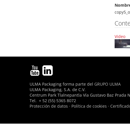
Nombre
copy5_o
Cont
Video
ULMA Packaging forma parte del
GRUPO ULMA
ULMA Packaging, S.A. de C.V.
Centrum Park Tlalnepantla Vía Gustavo Baz Prada No
Tel. + 52 (55) 5365 8072
Protección de datos
·
Política de cookies
·
Certificad