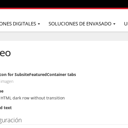
ONES DIGITALES
SOLUCIONES DE ENVASADO
U
deo
con for SubsiteFeaturedContainer tabs
 imagen
pe
HTML dark row without transition
d text
guración