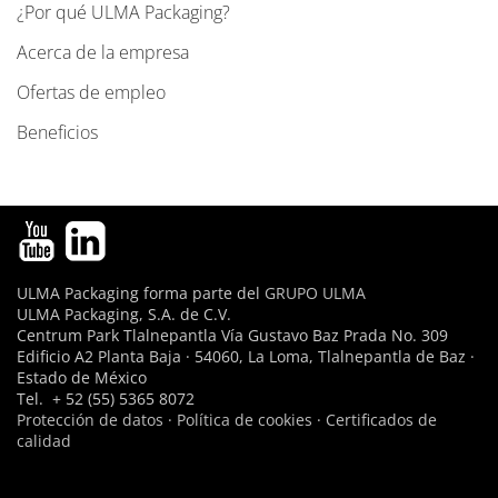
¿Por qué ULMA Packaging?
c
Acerca de la empresa
i
ó
Ofertas de empleo
n
Beneficios
ULMA Packaging forma parte del
GRUPO ULMA
ULMA Packaging, S.A. de C.V.
Centrum Park Tlalnepantla Vía Gustavo Baz Prada No. 309
Edificio A2 Planta Baja · 54060, La Loma, Tlalnepantla de Baz ·
Estado de México
Tel. + 52 (55) 5365 8072
Protección de datos
·
Política de cookies
·
Certificados de
calidad