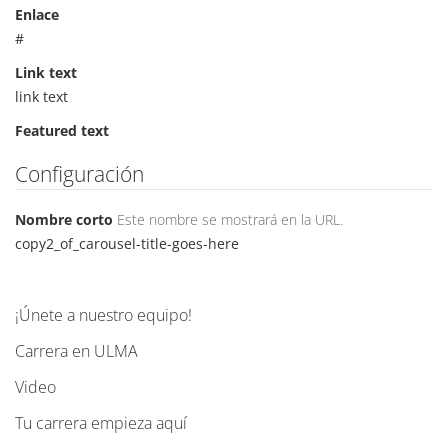
Enlace
#
Link text
link text
Featured text
Configuración
Nombre corto
Este nombre se mostrará en la URL.
copy2_of_carousel-title-goes-here
¡Únete a nuestro equipo!
N
a
Carrera en ULMA
v
Video
e
g
Tu carrera empieza aquí
a