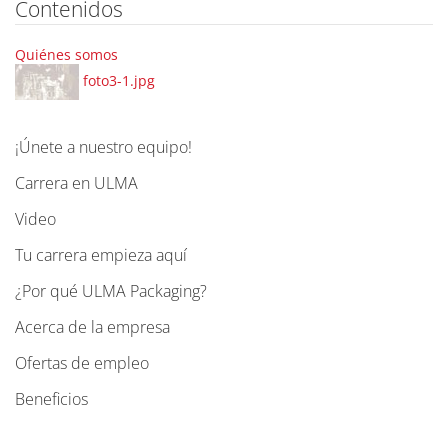
Contenidos
Quiénes somos
foto3-1.jpg
¡Únete a nuestro equipo!
N
a
Carrera en ULMA
v
Video
e
g
Tu carrera empieza aquí
a
¿Por qué ULMA Packaging?
c
Acerca de la empresa
i
ó
Ofertas de empleo
n
Beneficios