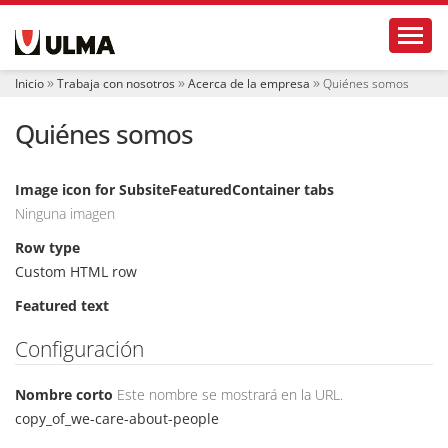
N
Toggl
a
v
e
Inicio
Trabaja con nosotros
Acerca de la empresa
Quiénes somos
g
a
Quiénes somos
c
i
ó
n
Image icon for SubsiteFeaturedContainer tabs
Ninguna imagen
Row type
Custom HTML row
Featured text
Configuración
Nombre corto
Este nombre se mostrará en la URL.
copy_of_we-care-about-people