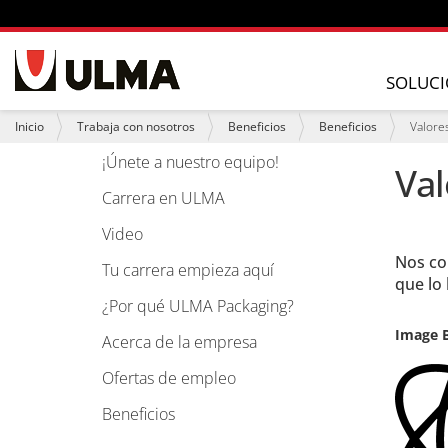
N
a
SOLUCI
v
e
U
Inicio
Trabaja con nosotros
Beneficios
Beneficios
Valore
g
s
a
t
¡Únete a nuestro equipo!
N
Val
c
e
i
a
d
Carrera en ULMA
ó
e
v
n
s
Video
e
t
Nos co
á
g
Tu carrera empieza aquí
a
que lo
a
q
¿Por qué ULMA Packaging?
u
c
í
Image B
Acerca de la empresa
i
:
ó
Ofertas de empleo
n
Beneficios