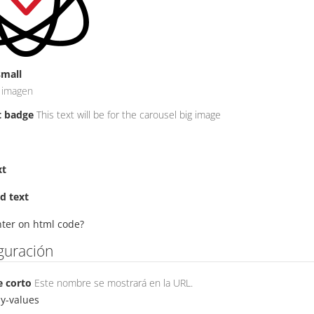
mall
 imagen
t badge
This text will be for the carousel big image
xt
d text
nter on html code?
guración
 corto
Este nombre se mostrará en la URL.
y-values