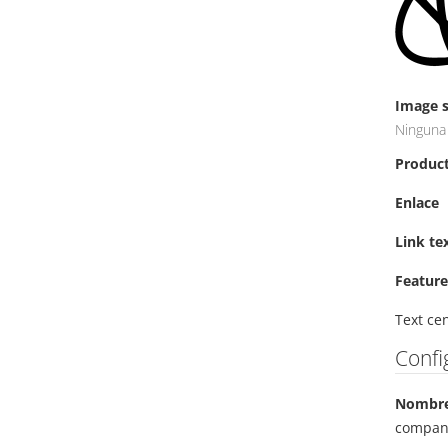
Image s
Ninguna
Produc
Enlace
Link te
Feature
Text ce
Confi
Nombre
compan