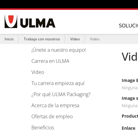
N
a
SOLUCI
v
e
U
Inicio
Trabaja con nosotros
Video
Video
g
s
a
t
¡Únete a nuestro equipo!
N
Vi
c
e
i
a
d
Carrera en ULMA
ó
e
v
n
s
Video
e
t
Image B
á
g
Tu carrera empieza aquí
a
Ninguna
a
q
¿Por qué ULMA Packaging?
u
c
Image s
í
Acerca de la empresa
i
Ninguna
:
ó
Ofertas de empleo
Produc
n
Beneficios
Enlace