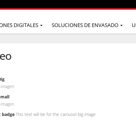
ONES DIGITALES
SOLUCIONES DE ENVASADO
U
deo
ig
 imagen
mall
 imagen
t badge
This text will be for the carousel big image