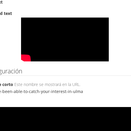
xt
d text
guración
 corto
Este nombre se mostrará en la URL.
-been-able-to-catch-your-interest-in-ulma