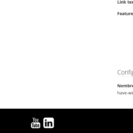
Link te
Feature
Confi
Nombre
have-we