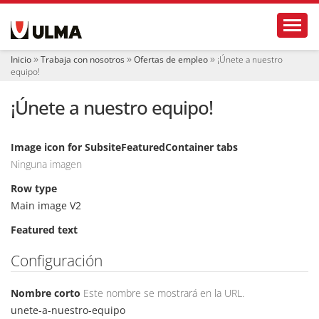
N
Toggl
a
v
e
Inicio
Trabaja con nosotros
Ofertas de empleo
¡Únete a nuestro
g
equipo!
a
c
¡Únete a nuestro equipo!
i
ó
n
Image icon for SubsiteFeaturedContainer tabs
Ninguna imagen
Row type
Main image V2
Featured text
Configuración
Nombre corto
Este nombre se mostrará en la URL.
unete-a-nuestro-equipo