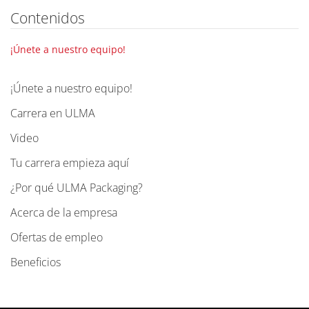
Contenidos
¡Únete a nuestro equipo!
¡Únete a nuestro equipo!
N
a
Carrera en ULMA
v
Video
e
g
Tu carrera empieza aquí
a
¿Por qué ULMA Packaging?
c
Acerca de la empresa
i
ó
Ofertas de empleo
n
Beneficios